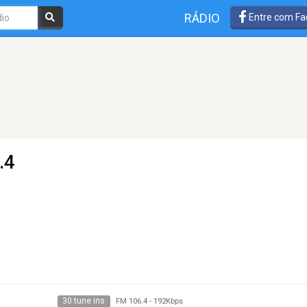
RÁDIO
Entre com Fa
.4
30 tune ins
FM 106.4
-
192Kbps