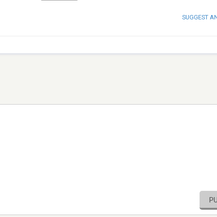
SUGGEST A
P