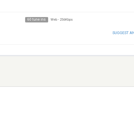
60 tune ins
Web
-
256Kbps
SUGGEST A