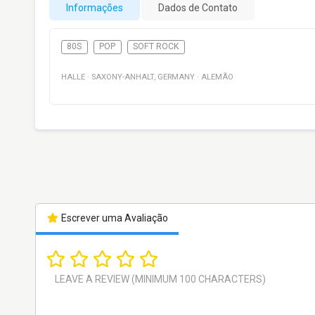
Informações
Dados de Contato
80S
POP
SOFT ROCK
HALLE
·
SAXONY-ANHALT
,
GERMANY
·
ALEMÃO
Escrever uma Avaliação