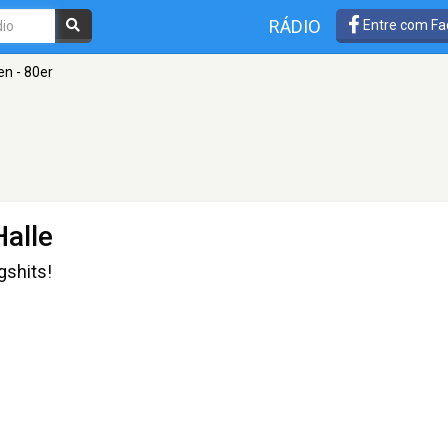
RÁDIO
Entre com Fa
en - 80er
Halle
gshits!