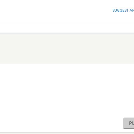
SUGGEST A
P