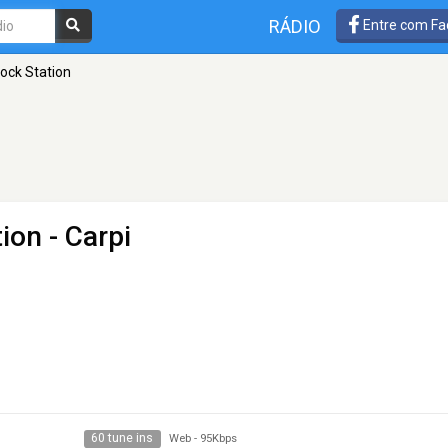
RÁDIO
Entre com Fa
ock Station
tion
- Carpi
60 tune ins
Web
-
95Kbps