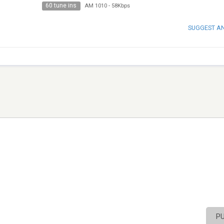
60 tune ins
AM 1010
-
58Kbps
SUGGEST A
P