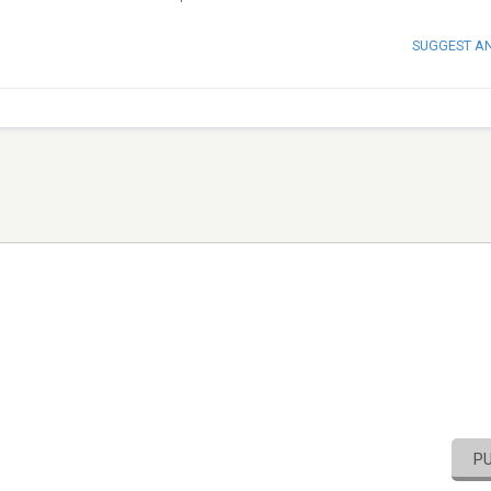
SUGGEST A
P