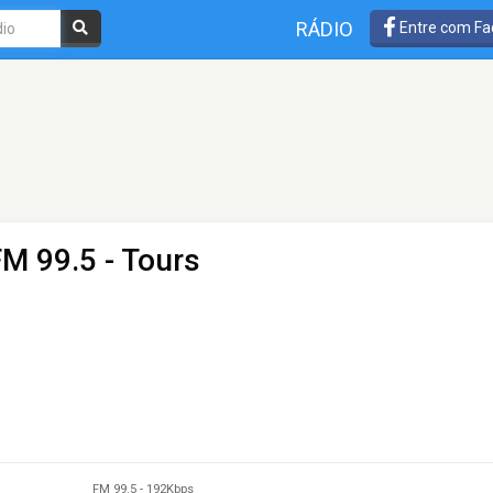
RÁDIO
Entre com Fa
FM 99.5 - Tours
FM 99.5
-
192Kbps