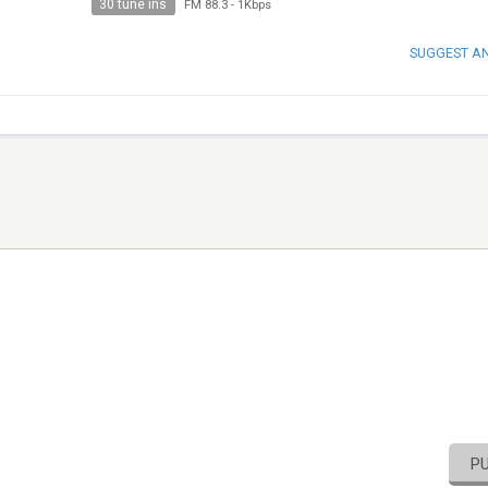
30 tune ins
FM 88.3
-
1Kbps
SUGGEST A
P