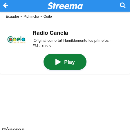
Ecuador
>
Pichincha
>
Quito
Radio Canela
¡Original como tú! Humildemente los primeros ·
FM · 106.5
Play
Gêneros