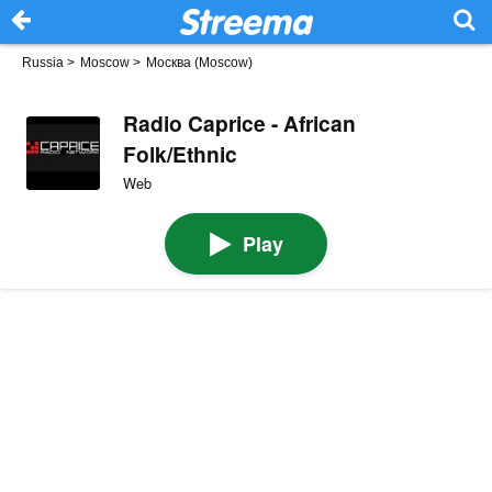
Russia
>
Moscow
>
Москва (Moscow)
Radio Caprice - African
Folk/Ethnic
Web
Play