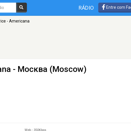
RÁDIO
Entre com Fa
rice - Americana
ana
- Москва (Moscow)
Web
-
350Kbps