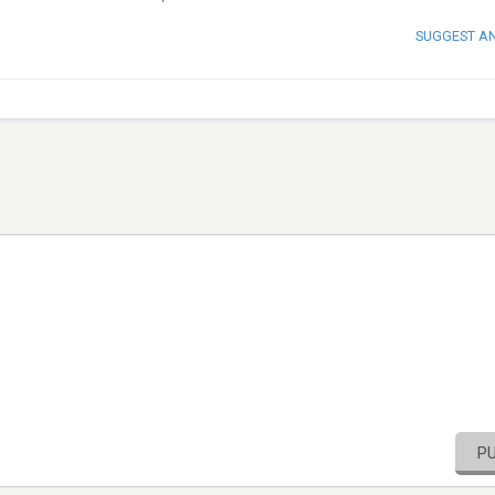
SUGGEST A
P