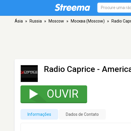
Ásia
»
Russia
»
Moscow
»
Москва (Moscow)
»
Radio Cap
Radio Caprice - Americ
OUVIR
Informações
Dados de Contato