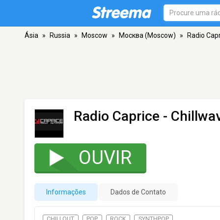
Ásia
»
Russia
»
Moscow
»
Москва (Moscow)
»
Radio Cap
Radio Caprice - Chillw
OUVIR
Informações
Dados de Contato
CHILLOUT
POP
ROCK
SYNTHPOP