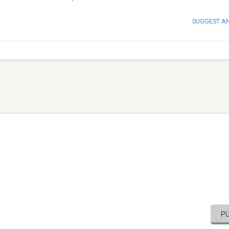
SUGGEST A
P