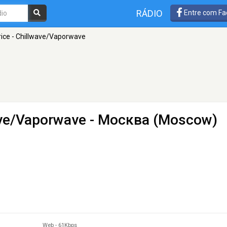
RÁDIO
Entre com Fa
rice - Chillwave/Vaporwave
ave/Vaporwave
- Москва (Moscow)
Web
-
61Kbps