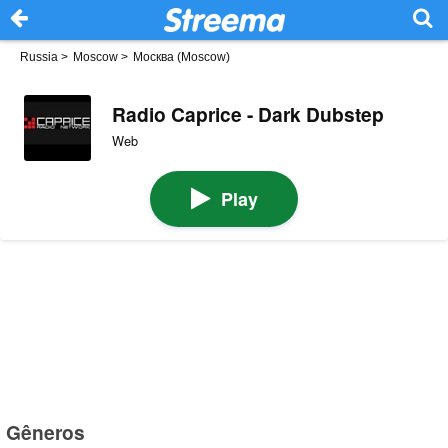
Russia
>
Moscow
>
Москва (Moscow)
Radio Caprice - Dark Dubstep
Web
Play
Gêneros