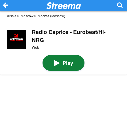
Russia
>
Moscow
>
Москва (Moscow)
Radio Caprice - Eurobeat/HI-
NRG
Web
Play