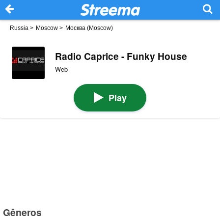
Russia
>
Moscow
>
Москва (Moscow)
Radio Caprice - Funky House
Web
Play
Gêneros