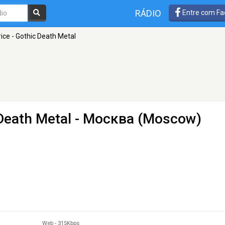
RÁDIO
Entre com Fa
ice - Gothic Death Metal
Death Metal
- Москва (Moscow)
Web
-
315Kbps