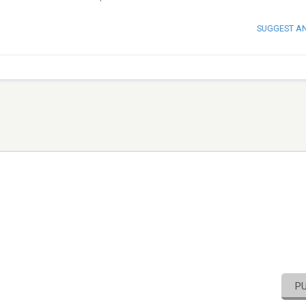
SUGGEST A
P