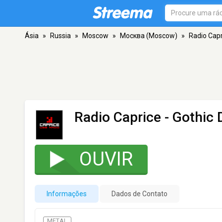
Ásia
»
Russia
»
Moscow
»
Москва (Moscow)
»
Radio Capr
Radio Caprice - Gothic 
OUVIR
Informações
Dados de Contato
METAL