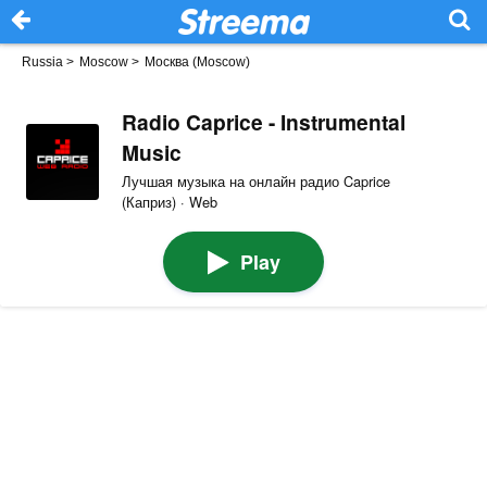
Russia
>
Moscow
>
Москва (Moscow)
Radio Caprice - Instrumental
Music
Лучшая музыка на онлайн радио Caprice
(Каприз) · Web
Play