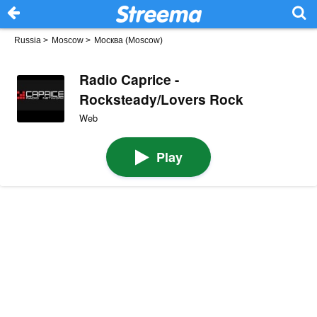
Russia
>
Moscow
>
Москва (Moscow)
Radio Caprice -
Rocksteady/Lovers Rock
Web
Play