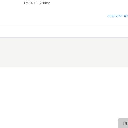
FM 96.5
-
128Kbps
SUGGEST A
P