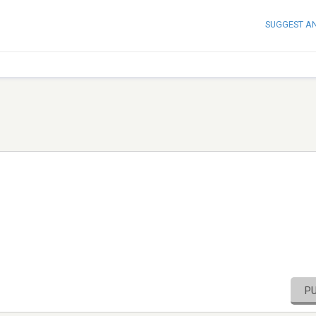
SUGGEST A
P