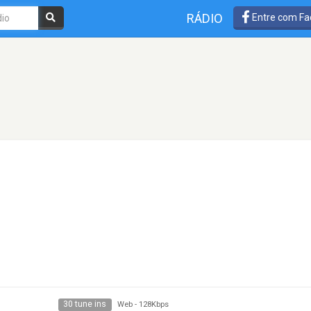
RÁDIO
Entre com Fa
30 tune ins
Web
-
128Kbps