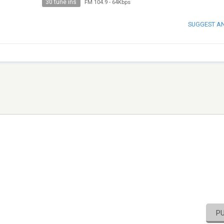
30 tune ins
FM 104.9
-
64Kbps
SUGGEST A
P