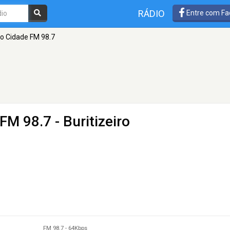
RÁDIO
Entre com Fa
o Cidade FM 98.7
 FM 98.7 - Buritizeiro
FM 98.7
-
64Kbps