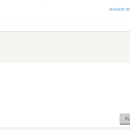
SUGGEST A
P