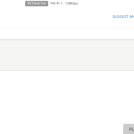
90 tune ins
FM 91.1
-
128Kbps
SUGGEST A
P