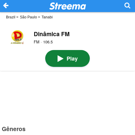
Brazil
>
São Paulo
>
Tanabi
Dinâmica FM
FM · 106.5
Play
Gêneros