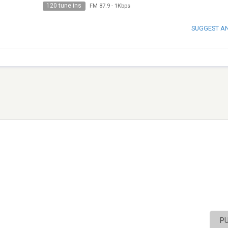
120 tune ins
FM 87.9
-
1Kbps
SUGGEST A
P