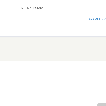
FM 106.7
-
192Kbps
SUGGEST A