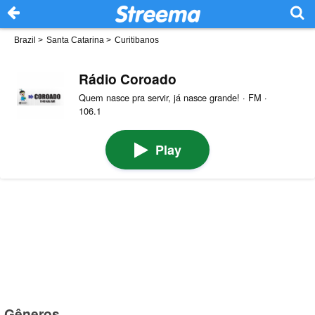
Brazil
>
Santa Catarina
>
Curitibanos
Rádio Coroado
Quem nasce pra servir, já nasce grande! · FM ·
106.1
Play
Gêneros