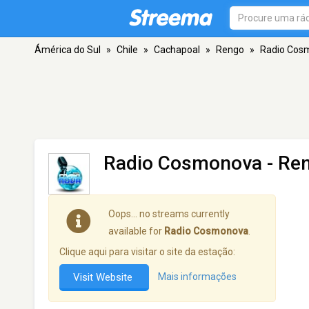
Ámérica do Sul
»
Chile
»
Cachapoal
»
Rengo
»
Radio Cos
Radio Cosmonova
- Re
Oops… no streams currently
available for
Radio Cosmonova
.
Clique aqui para visitar o site da estação:
Visit Website
Mais informações