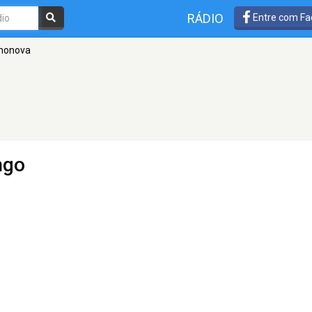
RÁDIO
Entre com Fa
monova
ngo