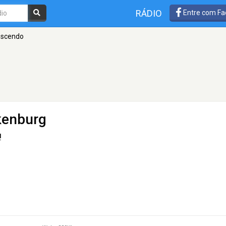
RÁDIO
Entre com Fa
escendo
kenburg
!