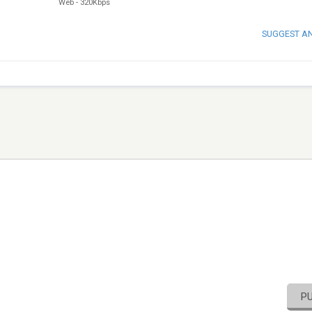
Web
-
320Kbps
SUGGEST A
P