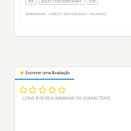
90S
ADULT CONTEMPORARY
POP
SPAKENBURG
·
UTRECHT
,
NETHERLANDS
·
HOLANDÊS
Escrever uma Avaliação