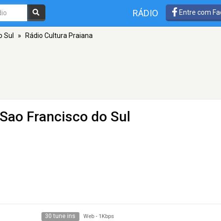
RÁDIO
Entre com Fa
o Sul
»
Rádio Cultura Praiana
 Sao Francisco do Sul
30 tune ins
Web
-
1Kbps