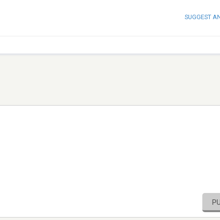
SUGGEST A
P