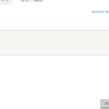
FM 95.1
-
128Kbps
TOP 40
SUGGEST A
P