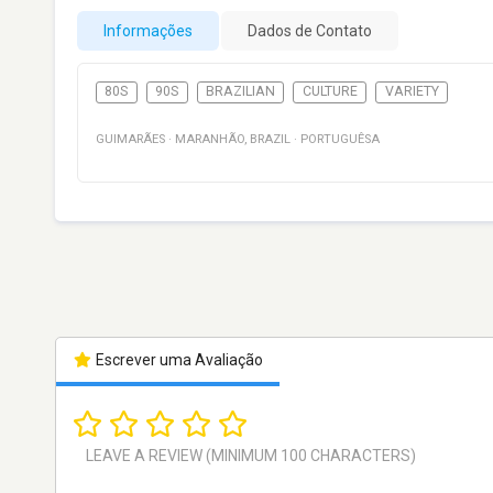
Informações
Dados de Contato
80S
90S
BRAZILIAN
CULTURE
VARIETY
GUIMARÃES
·
MARANHÃO
,
BRAZIL
·
PORTUGUÊSA
Escrever uma Avaliação