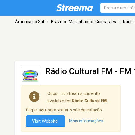
Ámérica do Sul
»
Brazil
»
Maranhão
»
Guimarães
»
Rádio 
Rádio Cultural FM
- FM 
Oops… no streams currently
available for
Rádio Cultural FM
.
Clique aqui para visitar o site da estação:
Visit Website
Mais informações