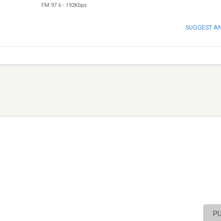
FM 97.6
-
192Kbps
SUGGEST A
P