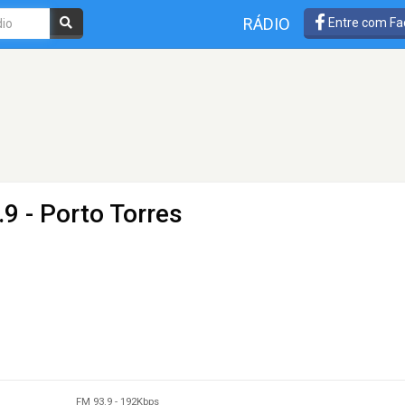
RÁDIO
Entre com Fa
9 - Porto Torres
FM 93.9
-
192Kbps