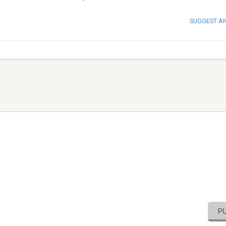
SUGGEST A
P