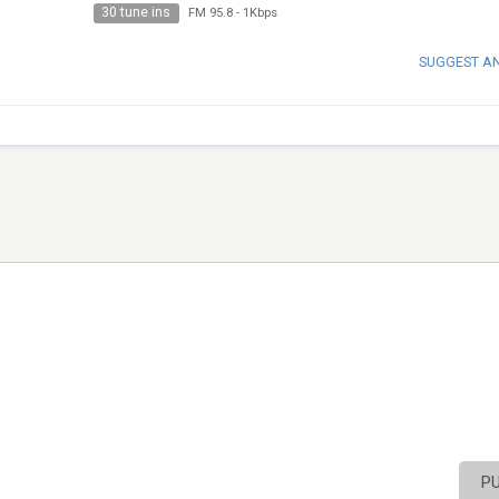
30 tune ins
FM 95.8
-
1Kbps
SUGGEST A
P