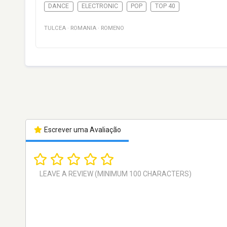
DANCE
ELECTRONIC
POP
TOP 40
TULCEA
·
ROMANIA
·
ROMENO
Escrever uma Avaliação