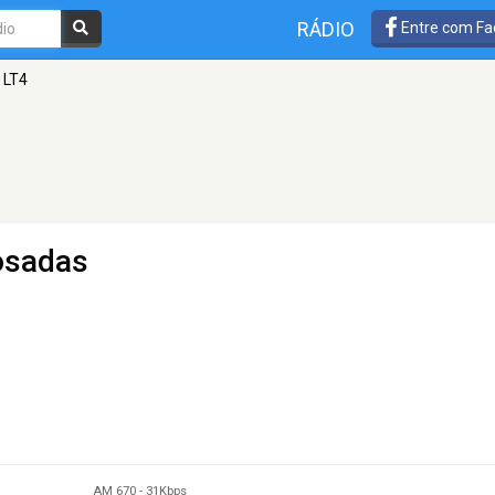
RÁDIO
Entre com Fa
 LT4
osadas
AM 670
-
31Kbps