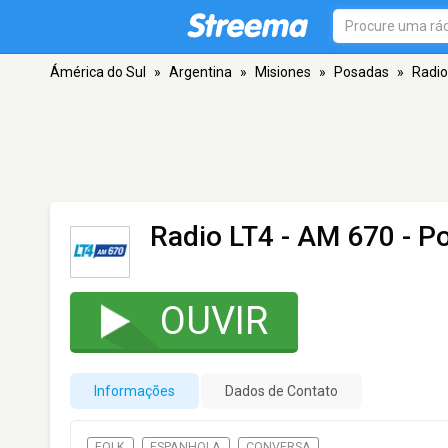
Ámérica do Sul
»
Argentina
»
Misiones
»
Posadas
»
Radio
Radio LT4
- AM 670 - P
OUVIR
Informações
Dados de Contato
FOLK
ESPANHOLA
CONVERSA