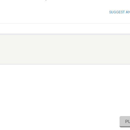
SUGGEST A
P