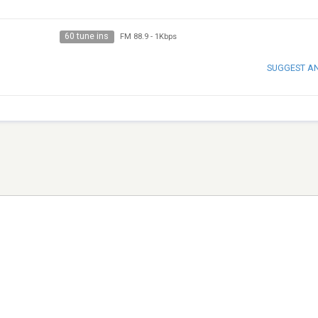
60 tune ins
FM 88.9
-
1Kbps
SUGGEST A