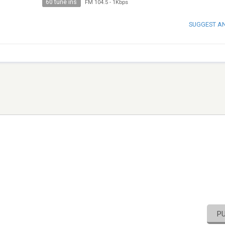
60 tune ins
FM 104.5
-
1Kbps
SUGGEST A
P