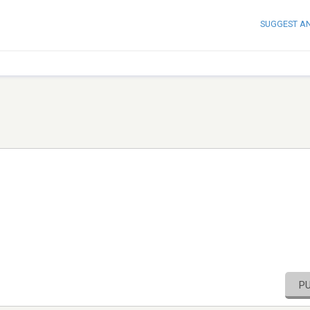
SUGGEST A
P