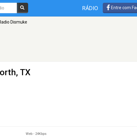
RÁDIO
Entre com Fa
Radio Dismuke
orth, TX
Web
-
24Kbps