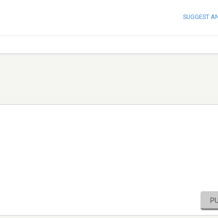
SUGGEST A
P