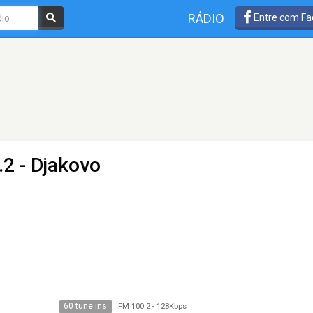
RÁDIO
Entre com Fa
2 - Djakovo
60 tune ins
FM 100.2
-
128Kbps