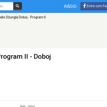
RÁDIO
Entre com Fa
dio Džungla Doboj - Program II
Program II
- Doboj
Web
-
1Kbps