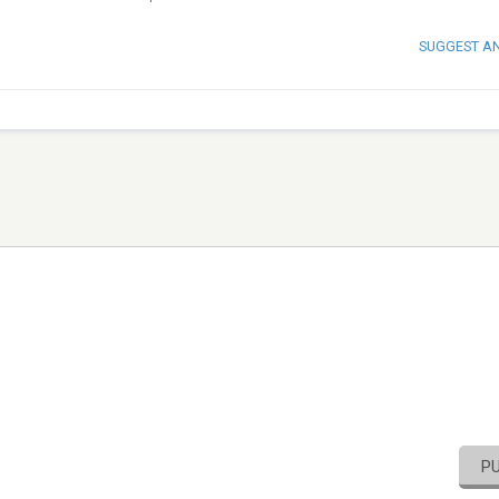
SUGGEST A
P