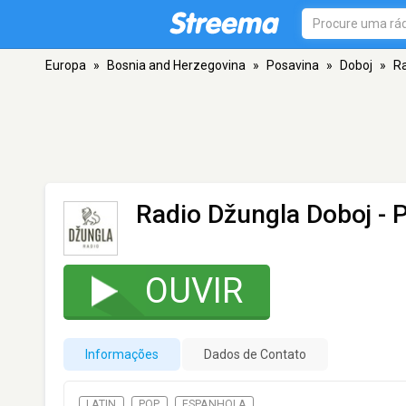
Europa
»
Bosnia and Herzegovina
»
Posavina
»
Doboj
»
Ra
Radio Džungla Doboj - 
OUVIR
Informações
Dados de Contato
LATIN
POP
ESPANHOLA