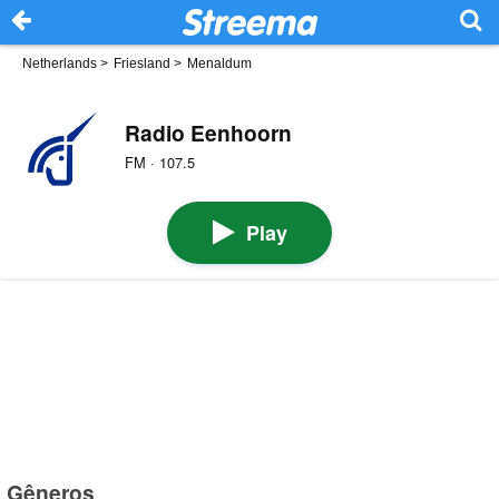
Netherlands
>
Friesland
>
Menaldum
Radio Eenhoorn
FM · 107.5
Play
Gêneros