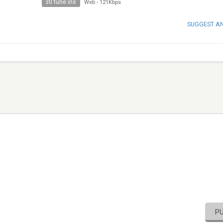
30 tune ins
Web
-
121Kbps
SUGGEST A
P