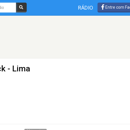
RÁDIO
Entre com Fa
ck
- Lima