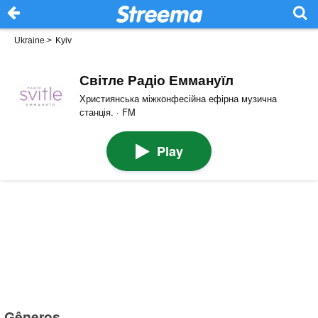
Ukraine
>
Kyiv
Світле Радіо Еммануїл
Християнська міжконфесійна ефірна музична
станція. · FM
Play
Gêneros