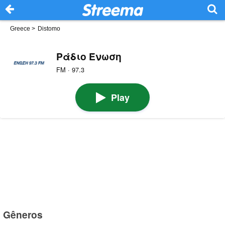
Greece
>
Distomo
Ράδιο Ένωση
FM · 97.3
Play
Gêneros