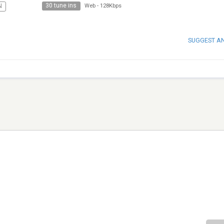
30 tune ins
N
Web
-
128Kbps
SUGGEST A