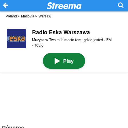
Poland
>
Masovia
>
Warsaw
Radio Eska Warszawa
Muzyka w Twoim klimacie tam, gdzie jesteś · FM
· 105.6
Play
Gêneros