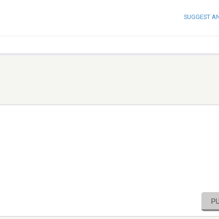
SUGGEST A
P