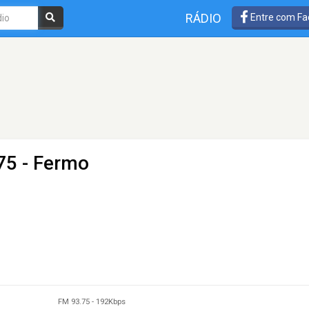
RÁDIO
Entre com Fa
75 - Fermo
FM 93.75
-
192Kbps