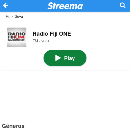
Fiji
>
Suva
Radio Fiji ONE
FM · 93.0
Play
Gêneros