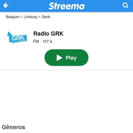
Belgium
>
Limburg
>
Genk
Radio GRK
FM · 107.4
Play
Gêneros