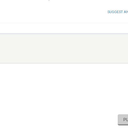
SUGGEST A
P