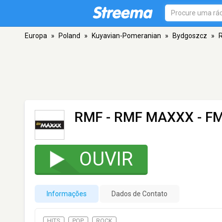
Europa
»
Poland
»
Kuyavian-Pomeranian
»
Bydgoszcz
»
RMF - RMF MAXXX
- FM
OUVIR
Informações
Dados de Contato
HITS
POP
ROCK