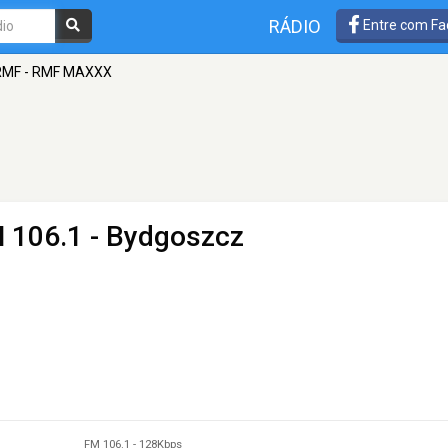
RÁDIO
Entre com Fa
RMF - RMF MAXXX
 106.1 - Bydgoszcz
FM 106.1
-
128Kbps