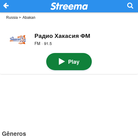
Russia
>
Abakan
Радио Хакасия ФМ
FM · 91.5
Play
Gêneros